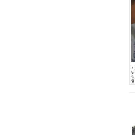
지
워
찾
행