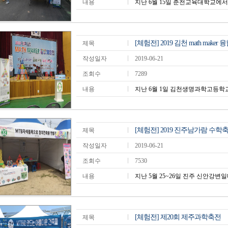
내용
지난 6월 15일 춘천교육대학교에서 
[체험전] 2019 김천 math make
제목
작성일자
2019-06-21
조회수
7289
내용
지난 6월 1일 김천생명과학고등학교 
[체험전] 2019 진주남가람 수학
제목
작성일자
2019-06-21
조회수
7530
내용
지난 5월 25~26일 진주 신안강변일대
[체험전] 제20회 제주과학축전
제목