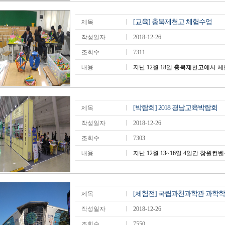
[교육] 충북제천고 체험수업
제목
작성일자
2018-12-26
조회수
7311
내용
지난 12월 18일 충북제천고에서 체
[박람회] 2018 경남교육박람회
제목
작성일자
2018-12-26
조회수
7303
내용
지난 12월 13~16일 4일간 창원컨벤션
[체험전] 국립과천과학관 과학
제목
작성일자
2018-12-26
조회수
7550