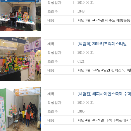
작성일자
2019-06-21
조회수
5948
내용
지난 5월 24~26일 제주도 애향운동
[박람회] 2019 키즈락페스티벌
제목
작성일자
2019-06-21
조회수
6121
내용
지난 5월 3~6일 4일간 킨텍스 9,10홀
[체험전] 해피사이언스축제 수
제목
작성일자
2019-06-21
조회수
5905
내용
지난 4월 20~21일 과척과학관에서