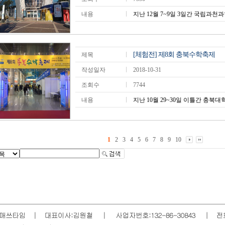
내용
지난 12월 7~9일 3일간 국립과천
[체험전] 제8회 충북수학축제
제목
작성일자
2018-10-31
조회수
7744
내용
지난 10월 29~30일 이틀간 충북
1
2
3
4
5
6
7
8
9
10